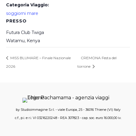
Categoria Viaggio:
soggiorni mare
PRESSO
Futura Club Twiga
Watamu
,
Kenya
MISS BLUMARE – Finale Nazionale
CREMONA Festa del
2026
torrone
by Studioimmagine S.r.l. - viale Europa, 25 - 36016 Thiene (VI) Italy
c.f., p.i. e r.i. VI 03216220248 - REA 307823 - cap. soc. euro 16.000,00 iv.